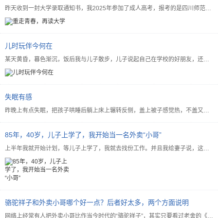
昨天收到一封大学录取通知书，我2025年参加了成人高考，报考的是四川师范大学的汉语言文学专业，这是我...
儿时玩伴今何在
某天黄昏，暮色渐沉，饭后我与儿子散步，儿子说起自己在学校的好朋友，还问我有没有好朋友，我本来想说大学...
失眠有感
昨晚上有点失眠，把孩子哄睡后躺上床上辗转反侧，盖上被子感觉热，不盖又冷，或者总是找不到一个舒服的睡觉...
85年，40岁，儿子上学了，我开始当一名外卖“小哥”
上半年我就开始计划，等儿子上学了，我就去找份工作。并且我给妻子说，这次找工作，我就找份简单的，不需要...
骆驼祥子和外卖小哥哪个好一点？后者好太多，两个方面说明
网络上经常有人把外卖小哥比作当今时代的“骆驼祥子”，其实只要看过老舍的《骆驼祥子》，就知道今天的外卖...