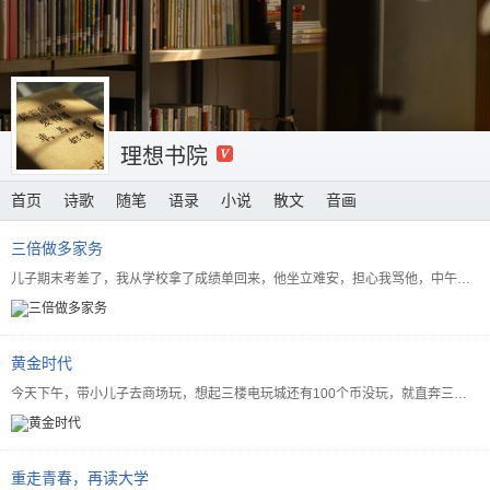
理想书院
首页
诗歌
随笔
语录
小说
散文
音画
三倍做多家务
儿子期末考差了，我从学校拿了成绩单回来，他坐立难安，担心我骂他，中午的时候主动跑去洗碗，收拾屋子，还...
黄金时代
今天下午，带小儿子去商场玩，想起三楼电玩城还有100个币没玩，就直奔三楼，去了就看见一个公告，说7月...
重走青春，再读大学